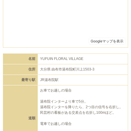
名前
YUFUIN FLORAL VILLAGE
住所
大分県 由布市湯布院町川上1503-3
最寄り駅
JR湯布院駅
お車でお越しの場合
湯布院インターより車で5分。
湯布院インターを降りたら、2つ目の信号を右折し。
民芸村の看板がある交差点を右折し100mほど。
道順
電車でお越しの場合