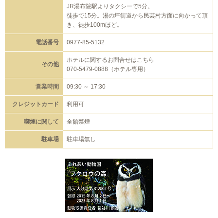
JR湯布院駅よりタクシーで5分。
徒歩で15分。湯の坪街道から民芸村方面に向かって頂
き、徒歩100mほど。
電話番号
0977-85-5132
ホテルに関するお問合せはこちら
その他
070-5479-0888（ホテル専用）
営業時間
09:30 ～ 17:30
クレジットカード
利用可
喫煙に関して
全館禁煙
駐車場
駐車場無し