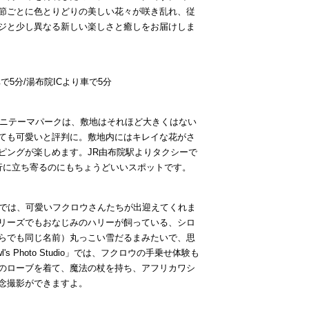
節ごとに色とりどりの美しい花々が咲き乱れ、従
ジと少し異なる新しい楽しさと癒しをお届けしま
車で
5
分
/
湯布院
IC
より車で
5
分
ニテーマパークは、敷地はそれほど大きくはない
ても可愛いと評判に。敷地内にはキレイな花がさ
ピングが楽しめます。
JR
由布院駅よりタクシーで
行に立ち寄るのにもちょうどいいスポットです。
では、可愛いフクロウさんたちが出迎えてくれま
リーズでもおなじみのハリーが飼っている、シロ
らでも同じ名前）丸っこい雪だるまみたいで、思
l's Photo Studio
」では、フクロウの手乗せ体験も
のローブを着て、魔法の杖を持ち、アフリカワシ
念撮影ができますよ。