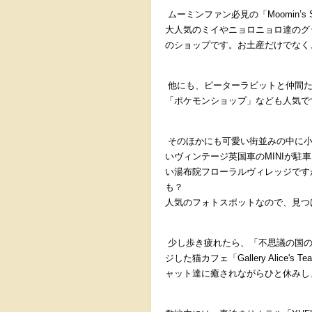
ムーミンファン必見の「
Moomin’s 
大人気のミイやニョロニョロ達のグ
のショップです。お土産だけでなく
他にも、ピーターラビットと仲間
「ポケモンショップ」なども人気で
そのほかにも可愛い街並みの中に
いヴィンテージ英国車の
MINI
が駐車
い湯布院フローラルヴィレッジです
も？
人気のフォトスポットなので、見つ
少し歩き疲れたら、「不思議の国
ジした猫カフェ「
Gallery Alice's T
ャット達に癒されながらひと休みし