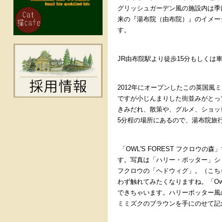
グリッシュガーデン風の施設内は季
来の『湯布院（由布院）』のイメー
す。
JR
由布院駅より徒歩
15
分もしくは
2012
年にオープンしたこの英国風ミ
ですが小じんまりした街並みがとっ
きみだれ、散策や、グルメ、ショッ
5
分程の場所にあるので、湯布院旅
「
OWL'S FOREST
フクロウの森」
す。写真は「ハリー・ポッター」シ
フクロウの「ヘドウィグ」。（こち
わず触れてみたくなりますね。「
Ow
できちゃいます。ハリーポッター風
ミミズクのブラウンを手にのせて記